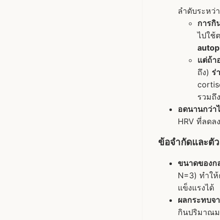
ลำดับระหว่
การกิ
ไปใช้
autoph
แต่ถ้า
ถึง)
ร่
corti
รวมถึ
อดนานกว่าไม
HRV ที่ลดล
ข้อจำกัดและตั
ขนาดของกลุ่
N=3) ทำให้ค
แข็งแรงได้
ผลกระทบจาก
กินปริมาณม