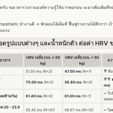
็จครับ ขอเวลารวบรวมองค์ความรู้ให้มากพอก่อน จะมาเพิ่มเติมทีหลัง
pathetic ทำงานดี -> พักผ่อนได้เต็มที่ ฟื้นฟูร่างกายได้ลึกกว่า เร
็งแรง
ดรูปแบบต่างๆ และน้ำหนักตัว ต่อค่า HRV 
HRV เฉลี่ย (นน. ≥ 50
HRV เฉลี่ย (นน. < 50
ดอาหาร
ควา
kg)
kg)
51.50 ms
(N=2)
47.00 ms
(N=1)
🔻 ดิ่
r
🔻🔻
70.00 ms
(N=2)
56.80 ms
(N=5)
ms)
➖ ใกล้
(อดข้ามวัน)
61.40 ms
(N=5)
61.00 ms
(N=1)
ปลอดภ
ด 20 - 23.9
55.42 ms
(N=31)
56.67 ms
(N=12)
➖ ไม่ต