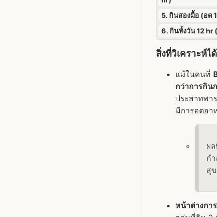
5. กินสองมื้อ (อด 
6. กินทั้งวัน 12 hr
สิ่งที่วิเคราะห์
แม้ในคนที่
B
กว่าการกิน
ประสาทพาราซ
มีการอดอา
ผลท
กำล
สุข
หน้าต่างกา