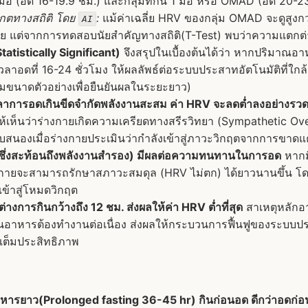
2 มื้อ (อด 16-19.9 ชม.) และกลุ่มที่กิน 1 มื้อ หรือ OMAD (อด 20-2
เกตทางสถิติ โดย
:
แม้ค่าเฉลี่ย HRV ของกลุ่ม OMAD จะดูสูงกว่า
AI
้อย แต่จากการทดสอบนัยสำคัญทางสถิติ(T-Test) พบว่าความแตกต่า
tatistically Significant)
จึงสรุปในเบื้องต้นได้ว่า หากปริมาณ
วลาอดที่ 16-24 ชั่วโมง ให้ผลลัพธ์ต่อระบบประสาทอัตโนมัติที่ใกล้เค
ิ่มขนาดตัวอย่างเพื่อยืนยันผลในระยะยาว)
าการอดเกินขีดจำกัดพลังงานสะสม ค่า HRV จะลดต่ำลงอย่างรวดเ
เห็นว่าร่างกายเกิดความเครียดทางสรีรวิทยา (Sympathetic Over
บสนองเมื่อร่างกายประเมินว่ากำลังเข้าสู่ภาวะวิกฤตจากการขาด
(ซึ่งสะท้อนถึงพลังงานสำรอง) มีผลต่อความทนทานในการอด
หากม
กายจะสามารถรักษาสภาวะสมดุล (HRV ไม่ตก) ได้ยาวนานขึ้น โด
ข้าสู่โหมดวิกฤต
่างการกินกว้างถึง 12 ชม. ส่งผลให้ค่า HRV ต่ำที่สุด
สาเหตุหลักอา
นอาหารต้องทำงานต่อเนื่อง ส่งผลให้กระบวนการฟื้นฟูของระบบปร
เต็มประสิทธิภาพ
ารยาว(Prolonged fasting 36-45 hr) กินก่อนอด ดีกว่าอดก่อ