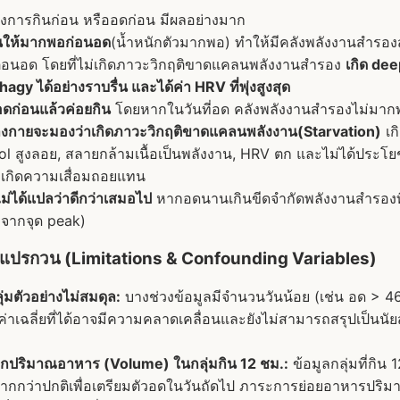
างการกินก่อน หรืออดก่อน มีผลอย่างมาก
นให้มากพอก่อนอด
(น้ำหนักตัวมากพอ) ทำให้มีคลังพลังงานสำรอ
ตอนอด โดยที่ไม่เกิดภาวะวิกฤติขาดแคลนพลังงานสำรอง
เกิด de
agy ได้อย่างราบรื่น และได้ค่า HRV ที่พุ่งสูงสุด
อดก่อนแล้วค่อยกิน
โดยหากในวันที่อด คลังพลังงานสำรองไม่มากพ
างกายจะมองว่าเกิดภาวะวิกฤติขาดแคลนพลังงาน(Starvation)
เก
sol สูงลอย,​ สลายกล้ามเนื้อเป็นพลังงาน, HRV ตก และไม่ได้ประ
งเกิดความเสื่อมถอยแทน
่ได้แปลว่าดีกว่าเสมอไป
หากอดนานเกินขีดจำกัดพลังงานสำรองที
งจากจุด peak)
วแปรกวน (Limitations & Confounding Variables)
มตัวอย่างไม่สมดุล:
บางช่วงข้อมูลมีจำนวนวันน้อย (เช่น อด > 46
่าเฉลี่ยที่ได้อาจมีความคลาดเคลื่อนและยังไม่สามารถสรุปเป็นนัยส
ปริมาณอาหาร (Volume) ในกลุ่มกิน 12 ชม.:
ข้อมูลกลุ่มที่กิน 
ากกว่าปกติเพื่อเตรียมตัวอดในวันถัดไป ภาระการย่อยอาหารปริ