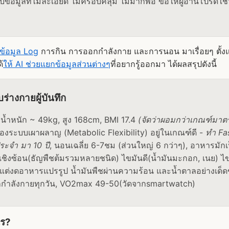
ก็บข้อมูลที่ไม่ละเอียด ไม่ครอบคลุม ไม่มากพอ ขอให้ผู้อ่านโปรด
บข้อมูล Log
การกิน การออกกำลังกาย และการนอน มาเรื่อยๆ ตั้งแต
้
ให้ AI ช่วยแยกข้อมูลส่วนต่างๆ
ที่อยากรู้ออกมา ได้ผลสรุปดังนี้
ับร่างกายผู้บันทึก
, น้ำหนัก ~ 49kg, สูง 168cm, BMI 17.4
(จัดว่าผอมกว่าเกณฑ์มาต
องระบบเผาผลาญ (Metabolic Flexibility) อยู่ในเกณฑ์ดี -
ทำ Fa
ระจำ มา 10 ปี
, นอนเฉลี่ย 6-7ชม (ส่วนใหญ่ 6 กว่าๆ), อาหารมักเ
ชิงซ้อน(ธัญพืชต้มรวมหลายชนิด) ไขมันดี(น้ำมันมะกอก, เนย) ไข่ไ
 แต่งดอาหารแปรรูป น้ำมันพืชผ่านความร้อน และน้ำตาลอย่างเด็ด
กกำลังกายทุกวัน, VO2max 49-50(วัดจากsmartwatch)
ไร?