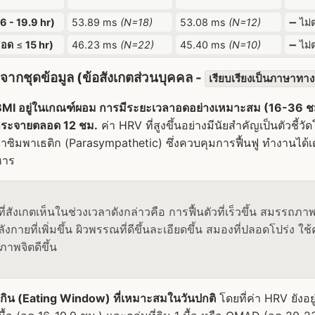
16 - 19.9 hr)
53.89 ms
(N=18)
53.08 ms
(N=12)
➖ ไม่ต
 (อด
≤
15 hr)
46.23 ms
(N=22)
45.40 ms
(N=10)
➖ ไม่ต
ได้จากชุดข้อมูล (ข้อสังเกตส่วนบุคคล -
เรียบเรียงเป็นภาษาท
MI อยู่ในเกณฑ์ผอม การมีระยะเวลาอดอย่างเหมาะสม (16-36 ชม.) 
กระจายตลอด 12 ชม.
ค่า HRV ที่สูงขึ้นอย่างมีนัยสำคัญเป็นตัวชี้ว
ิมพาเธติก (Parasympathetic) ซึ่งควบคุมการฟื้นฟู ทำงานได้เด่
หาร
ี่สังเกตเห็นในช่วงเวลาดังกล่าวคือ การฟื้นตัวที่เร็วขึ้น สมรรถ
ังกายที่เพิ่มขึ้น ผิวพรรณที่ดีขึ้นละเอียดขึ้น สมองที่ปลอดโปร่ง ใช
ภาพจิตดีขึ้น
รกิน (Eating Window) ที่เหมาะสมในวันปกติ
โดยที่ค่า HRV ยังอย