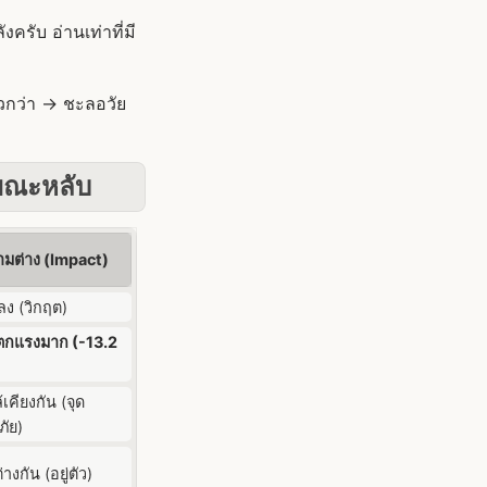
ครับ อ่านเท่าที่มี
็วกว่า -> ชะลอวัย
ขณะหลับ
มต่าง (Impact)
งลง (วิกฤต)
ตกแรงมาก (-13.2
เคียงกัน (จุด
ัย)
่างกัน (อยู่ตัว)