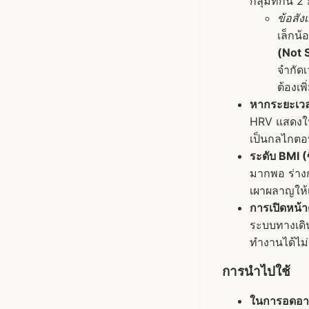
กลุ่มที่กิน 
ข้อสัง
เล็กน
(Not S
จำกัดเ
ต้องเพ
หากระยะเวล
HRV แสดงให้
เป็นกลไกตอ
ระดับ BMI 
มากพอ ร่าง
เผาผลาญให้เ
การเปิดหน้าต
ระบบทางเดิ
ทำงานได้ไม่
การนำไปใช้
ในการอดอาห