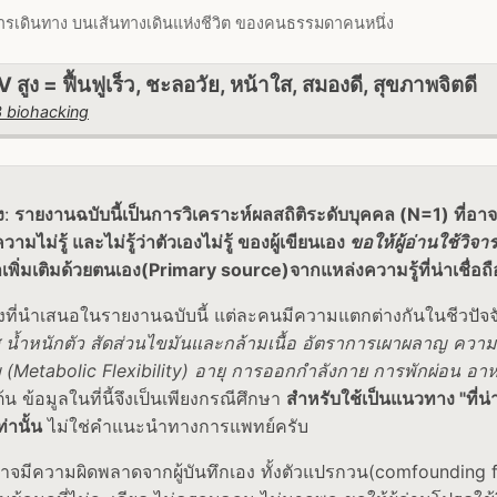
ารเดินทาง บนเส้นทางเดินแห่งชีวิต ของคนธรรมดาคนหนึ่ง
V สูง = ฟื้นฟูเร็ว, ชะลอวัย, หน้าใส, สมองดี, สุขภาพจิตดี
 biohacking
ง
:
รายงานฉบับนี้เป็นการวิเคราะห์ผลสถิติระดับบุคคล (N=1) ที่อาจ
มไม่รู้ และไม่รู้ว่าตัวเองไม่รู้ ของผู้เขียนเอง
ขอให้ผู้อ่านใช้ว
พิ่มเติมด้วยตนเอง(Primary source)จากแหล่งความรู้ที่น่าเชื่อถ
ี่นำเสนอในรายงานฉบับนี้ แต่ละคนมีความแตกต่างกันในชีวปัจจั
 น้ำหนักตัว สัดส่วนไขมันและกล้ามเนื้อ อัตราการเผาผลาญ ความ
(Metabolic Flexibility) อายุ การออกกำลังกาย การพักผ่อน อ
้น ข้อมูลในที่นี้จึงเป็นเพียงกรณีศึกษา
สำหรับใช้เป็นแนวทาง "ที่น
่านั้น
ไม่ใช่คำแนะนำทางการแพทย์ครับ
อาจมีความผิดพลาดจากผู้บันทึกเอง ทั้งตัวแปรกวน(comfounding fa