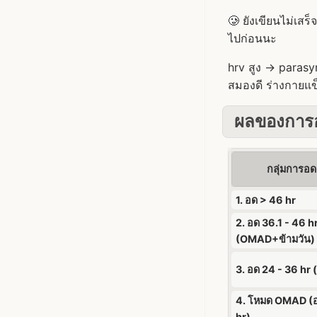
🥲 ยังเขียนไม่เสร
ไปก่อนนะ
hrv สูง -> parasym
สมองดี ร่างกายแข
ผลของการอ
กลุ่มการอ
1. อด > 46 hr
2. อด 36.1 - 46 h
(OMAD+ข้ามวัน)
3. อด 24 - 36 hr 
4. โหมด OMAD (อ
hr)