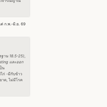
ใช้วิจารณญาณ
่ ก.พ.-มิ.ย. 69
รฐาน 18.5-25)
,
sting และออก
ป็น
ก่ -มีกับข้าว
ขาด, ไม่มีโรค