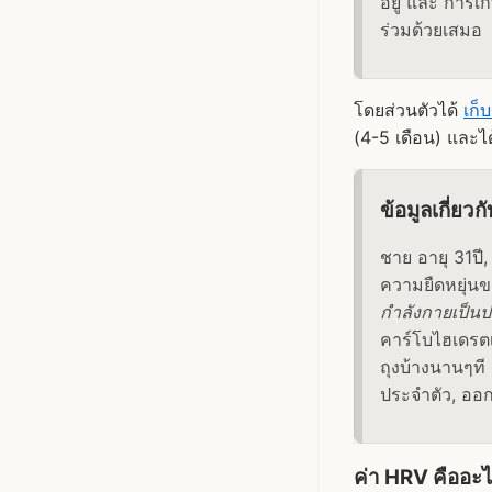
อยู่ และ การเ
ร่วมด้วยเสมอ
โดยส่วนตัวได้
เก็
(4-5 เดือน) และได
ข้อมูลเกี่ยวก
ชาย อายุ 31ปี
ความยืดหยุ่นข
กำลังกายเป็นป
คาร์โบไฮเดรตเ
ถุงบ้างนานๆที
ประจำตัว, ออ
ค่า HRV คืออะ