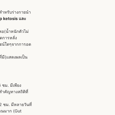
งสำหรับร่างกายนำ
ep ketosis และ
อ(น้ำหนักตัวไม่
ิดการหลั่ง
โยชน์ใดๆจากการอด
่มี(แสดงผลเป็น
 ชม. มีเพียง
ำคัญทางสถิติที่
12 ชม. มีหลายวันที่
มาณมาก (Gut