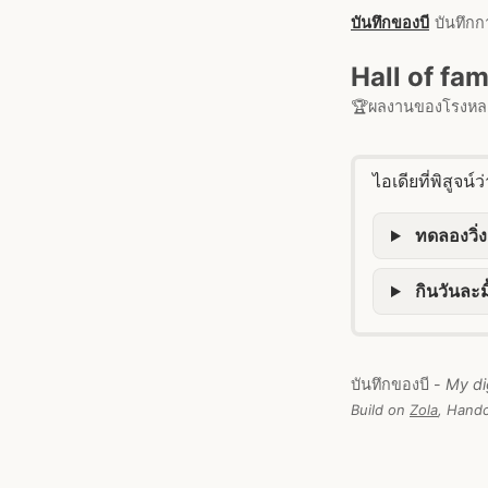
บันทึกของบี
บันทึกก
Hall of fa
🏆ผลงานของโรงหลอ
ไอเดียที่พิสูจน์
ทดลองวิ่ง
กินวันละม
บันทึกของบี -
My di
Build on
Zola
, Handc