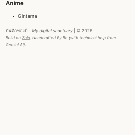
Anime
Gintama
บันทึกของบี -
My digital sanctuary
| © 2026.
Build on
Zola
, Handcrafted By Be (with technical help from
Gemini AI).