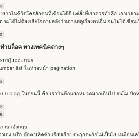
5
่องราวในชีวิตใครสักคนที่เขียนได้ดี แต่สิ่งที่เราควรทำคือ เอาเวลา
สุด จะได้ไม่ต้องเสียใจภายหลังว่าเอาแต่ดูเรื่องคนอื่น จนไม่ได้เขีย
0
ทำบล็อค ทางเทคนิคต่างๆ
extra] toc=true
number list ในท้ายหน้า pagination
5
บ blog ในตอนนี้ คือ เราบันทึกแยกหมวดมากเกินไป จนไม่ flow 
2
8
กภาษาอังกฤษ
ตัวเอง หรือ ตุ๊กตา(คิดช้า เรียบเรียง ตะกุกตะกักไม่เป็นไร เหมือนเ