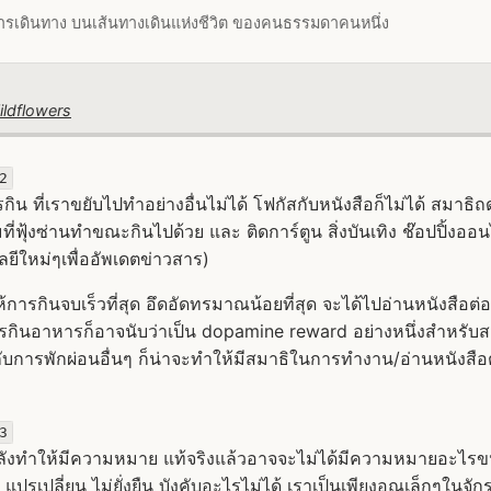
ารเดินทาง บนเส้นทางเดินแห่งชีวิต ของคนธรรมดาคนหนึ่ง
ildflowers
2
รกิน ที่เราขยับไปทำอย่างอื่นไม่ได้ โฟกัสกับหนังสือก็ไม่ได้ สมาธิ
ี่ฟุ้งซ่านทำขณะกินไปด้วย และ ติดการ์ตูน สิ่งบันเทิง ช๊อปปิ้งออ
ลยีใหม่ๆเพื่ออัพเดตข่าวสาร)
้การกินจบเร็วที่สุด อึดอัดทรมาณน้อยที่สุด จะได้ไปอ่านหนังสือต่อ
รกินอาหารก็อาจนับว่าเป็น dopamine reward อย่างหนึ่งสำหรับสม
ับการพักผ่อนอื่นๆ ก็น่าจะทำให้มีสมาธิในการทำงาน/อ่านหนังส
3
ากำลังทำให้มีความหมาย แท้จริงแล้วอาจจะไม่ได้มีความหมายอะไรขนา
ป แปรเปลี่ยน ไม่ยั่งยืน บังคับอะไรไม่ได้ เราเป็นเพียงอณูเล็กๆในจั