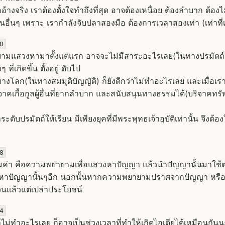
อ้างจริง เราต้องตั้งใจทำถึงที่สุด อาจต้องเหนื่อย ต้องลำบาก ต้องไ
อื่นๆ เพราะ เรากำลังจับปลาสองมือ ต้องการเวลาสองเท่า (เท่าที่เ
0
ยายามแสวงหามาตั้งแต่แรก อาจจะไม่มีสาระอะไรเลย(ในทางปรมัตถ์)ก
 ที่เกิดขึ้น ตั้งอยู่ ดับไป
โลก(ในทางสมมุติบัญญัติ) ก็ยังดีกว่าไม่ทำอะไรเลย และเมื่อเราเ
าคเกื้อกูลผู้อื่นที่ยากลำบาก และสนับสนุนทางธรรมได้(บริจาคทรัพ
ระดับปรมัตถ์ให้เรียน มีเพียงยุคที่มีพระพุทธเจ้าอุบัติเท่านั้น จึงต
8
มค่า คือความพยายามเพื่อแสวงหาปัญญา แล้วนำปัญญานั้นมาใช้ต่อ
าปัญญานั้นๆอีก นอกนั้นหากความพยายามปราศจากปัญญา หรือ ไม
นแล้วแต่เปล่าประโยชน์
4
ไม่ทำอะไรเลย ก็อาจเป็นช่วงเวลาที่ทำให้เกิดไอเดียได้เหมือนกัน