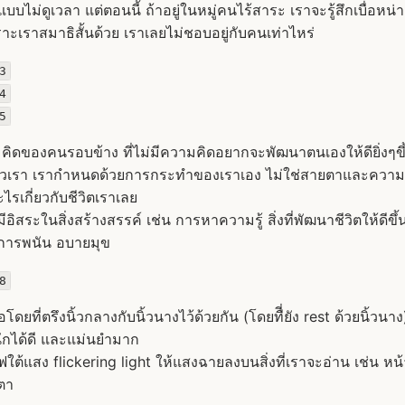
นแบบไม่ดูเวลา แต่ตอนนี้ ถ้าอยู่ในหมู่คนไร้สาระ เราจะรู้สึกเบื่อห
าะเราสมาธิสั้นด้วย เราเลยไม่ชอบอยู่กับคนเท่าไหร่
3
4
5
มคิดของคนรอบข้าง ที่ไม่มีความคิดอยากจะพัฒนาตนเองให้ดียิ่งๆข
ัวเรา เรากำหนดด้วยการกระทำของเราเอง ไม่ใช่สายตาและควา
้อะไรเกี่ยวกับชีวิตเราเลย
ีอิสระในสิ่งสร้างสรรค์ เช่น การหาความรู้ สิ่งที่พัฒนาชีวิตให้ดีขึ
า การพนัน อบายมุข
8
โดยที่ตรึงนิ้วกลางกับนิ้วนางไว้ด้วยกัน (โดยทืี่ยัง rest ด้วยนิ้วน
หนักได้ดี และแม่นยำมาก
ต้แสง flickering light ให้แสงฉายลงบนสิ่งที่เราจะอ่าน เช่น หน้าจ
ตา