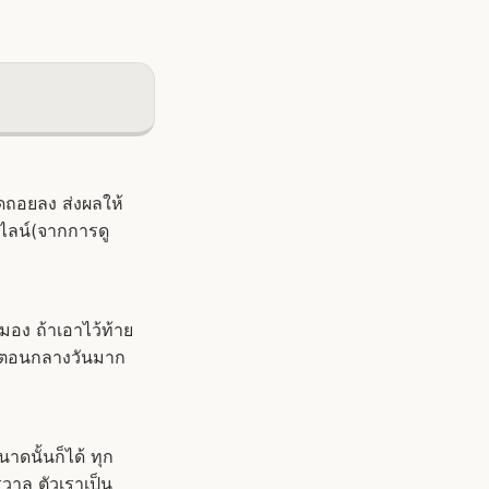
ถดถอยลง ส่งผลให้
นไลน์(จากการดู
อง ถ้าเอาไว้ท้าย
ือตอนกลางวันมาก
ดนั้นก็ได้ ทุก
กรวาล ตัวเราเป็น