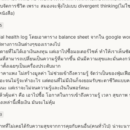
ับจัดการชีวิต เพราะ สมองจะฟุ้งไปแบบ divergent thinking(ไม่ใ
นังสือ)
5
cial health log โดยเอาตาราง balance sheet จากใน google wo
ติทางการเงินต่างๆของเราลงไป
ยดายที่ไม่ได้เอาเงินลงทุน แต่เอาไปซื้อมอเตอร์ไซค์ ทำให้เราเห็นชัด
ินที่สามารถเปลี่ยนเป็นความรู้ที่มากขึ้น มันมีความสุขและมั่นคงกว
ถุมาตั้งเฉยๆเป็นเครื่องประดับมาก
คาแพง ไม่สร้างมูลค่า ไม่ช่วยเข้าถึงความรู้ จัดว่าเป็นของฟุ่มเฟือ
เยอะจนไม่รู้จะทำอะไร แต่ตอนที่ไม่มีเงินก็จงยอมรับชะตาชีวิตแบ
อนนะ แต่เราจะไม่จนความรู้และเงินในพอร์ตนะ
ื้อแล้วคุ้มค่า คือ เอาไปซื้อ โอกาสในการเข้าถึงความรู้ เวลา สุขภาพ
งเหล่านี้เพื่อเงิน มันจะไม่คุ้ม
3
ภทที่ไม่เคยได้รับความสุขจากการคุยกับคนอื่น(คนทั่วไป) น่าจะนาน