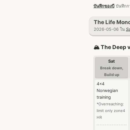
บันทึกของบี
บันทึกก
The Life Mono
2026-05-06 ใน
Sa
🏔️ The Deep 
Sat
Break down,
Build up
4x4
Norwegian
training
*Overreaching:
limit only zone4
HR