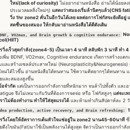
ใหม่(lack of curiosity)
ไม่อยากอ่านหนังสือ อ่านได้น้อยล
ประมวลผลสิ่งใหม่ๆ)
แสดงว่าสมองเริ่มล้านิดๆแล้ว(CNS fati
วิ่ง 1hr zone2 คั่นในอีกวันได้เลย ผลต่อการโฟกัสจะยังดีอยู่
สดชื่นของสมอง ให้กลับมาอ่านหนังสือได้ดีดังเดิม
No
DNF, VO2max, and Brain growth & cognitive endurance:
col(HIIT)
รวิ่งเร็วสุดกำลัง(zone4-5) เป็นเวลา 4 นาที สลับพัก 3 นาที ทำ 4
พื่อเพิ่ม BDNF, VO2max, Cognitive endurance เกิดการสร้างแ
ติมและสร้างเซลล์ประสาทใหม่ (Neuroplasticity&Neurogenesis) ช่
ใหม่ได้ไวขึ้น อ่านหนังสือได้ทนทาน ใช้ความคิดยากๆได้ทนทาน
ายและสมองสูงขึ้น
ข้อจำกัด
แต่เป็นการออกกำลังกายที่หนักมาก จนล้าไปทั้งตัว และ
fatigue จึงไม่เหมาะกับวันที่ต้องการจดจ่อ หรือ โฟกัสสูงๆ
แต่จะเหม
เราไม่ต้องทำงาน ทำให้ใส่สุดแรงได้
และห้ามทำเกินสัปดาห์ละ 2 ว
1
dea production, active recovery, and Brain refreshing:
ารวิ่งโดยให้อัตราการเต้นหัวใจแช่อยู่ใน zone2 นาน45-60นาที
ซึ
ยดึงไขมัน(Fat)มาใช้เป็นพลังงานได้สูงสุด จัดว่าเป็นการออกกำลั