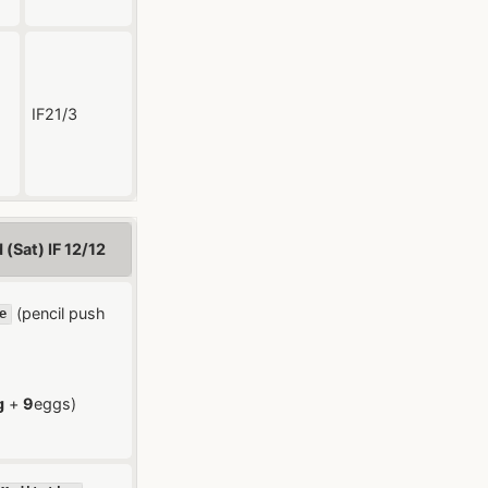
IF21/3
(Sat) IF 12/12
(pencil push
e
g
+
9
eggs)