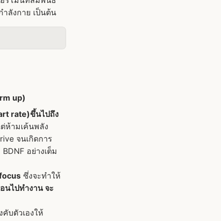
์โมนที่สัมพันธ์
ำลังกาย เป็นต้น
rm up)
art rate)ขึ้นไปถึง
ต่ห้ามเค้นพลัง
rive จนเกิดการ
ก BDNF อย่างเต็ม
rfocus
ซึ่งจะทำให้
นก่อนไปทำงาน จะ
ังคับตัวเองให้