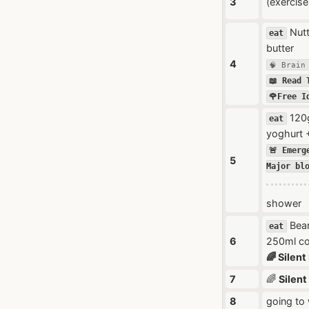
3
(exercise
Nutt
eat
butter
4
🧠 Brain
📖 Read 
🌹Free I
120g
eat
yoghurt 
🚨 Emerg
5
Major bl
shower
Bean
eat
6
250ml co
🌈 Silent
7
🌈
Silent
8
going to