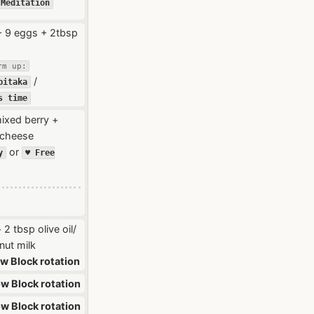
Meditation
 9 eggs + 2tbsp
rm up:
/
pitaka
s time
ixed berry +
 cheese
or
y
♥️ Free
2 tbsp olive oil/
ut milk
ow Block rotation
ow Block rotation
ow Block rotation