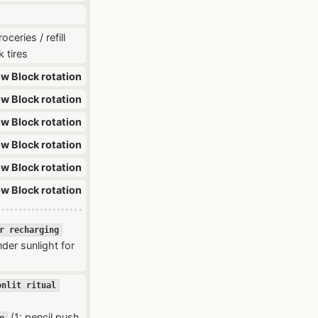
ceries / refill
k tires
ow Block rotation
ow Block rotation
ow Block rotation
ow Block rotation
ow Block rotation
ow Block rotation
ar recharging
nder sunlight for
onlit ritual
(1: pencil push