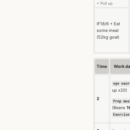
+ Pull up
IF18/6 + Eat
some meat
(52kg goal)
Time
Work da
eye exer
up x20)
2
Prep mea
(Beans
1
Exercise