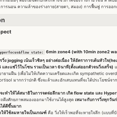
รรมนั้นๆ ต้องไม่ขัดกับกลไกทางชีวภาพของร่างกาย เช่น ลำดับฮอร
น การนอน ความล้าของร่างกาย(สายตา, สมอง) การฟื้นฟู การออกก
on
spect
6min zone4 (with 10min zone2 wa
yperfocus&flow state:
รวิ่ง jogging เน้นเร็วชิลๆ อย่างต่อเนื่อง ให้อัตราการเต้นหัวใจ(he
และแช่ไว้ในโซน รวมเป็นเวลา 6นาที(ตั้งแต่ออกตัวจนวิ่งเสร็จ)
แ
ายามฝืน (เพื่อไม่ให้เกิดความเครียดและเกิด sympathetic overd
cortisol มากกว่าปกติ ซึ่งจะล้าและอักเสบแทนที่จะได้ประโยชน์จา
่งจะทำให้ได้สมาธิในการจดจ่อลึกมาก เกิด flow state และ Hype
ถดึงศักยภาพสมองออกมาใช้งานได้สูงสุด
เหมาะกับการวิ่งทุกวั
ด้ดีขึ้นมาก
ให้ใช้ลมหายใจเป็นเกณฑ์
คือ วิ่งให้เร็วพอที่จะหายใจลึก (แบบที่บ