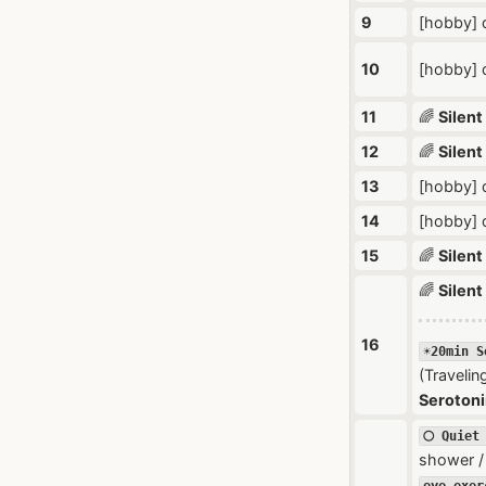
9
[hobby] d
10
[hobby] d
11
🌈
Silent
12
🌈
Silent
13
[hobby] d
14
[hobby] d
15
🌈
Silent
🌈
Silent
16
☀️20min 
(Travelin
Serotoni
🌕 Quiet
shower /