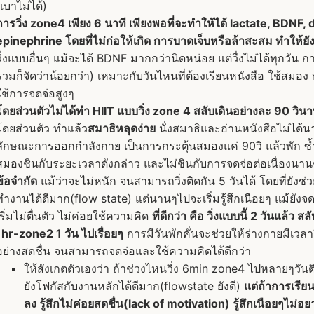
บาไม่ได้)
การวิ่ง zone4 เพียง 6 นาที เพียงพอที่จะทำให้ได้ lactate, BDNF
epinephrine โดยที่ไม่ก่อให้เกิด การบาดเจ็บหรือล้าสะสม ทำให้ยังวิ
วิ่งแบบอื่นๆ แม้จะได้ BDNF มากกว่านิดหน่อย แต่วื่งไม่ได้ทุกวั
รวมก็จัดว่าน้อยกว่า) เหมาะกับวันไหนที่ต้องเรียนหนังสือ ใช้สมอง 
ใช้การจดจ่อสูงๆ
โดยส่วนตัวไม่ได้ทำ HIIT แบบวิ่ง zone 4 สลับเดินอย่างละ 90 วิน
โดยส่วนตัว ทำแล้ว
สมาธิหลุดง่าย
นั่งสมาธิและอ่านหนังสือไม่ได้
ลักษณะการออกกำลังกาย เป็นการกระตุ้นสมองแค่ 90วิ แล้วพัก ซ้ำ
สมองชินกับระยะเวลาดังกล่าว และไม่ชินกับการจดจ่อต่อเนื่องนาน
ข้อจำกัด
แม้ว่าจะไม่หนัก จนสามารถวิ่งติดกัน 5 วันได้ โดยที่ยังช่
ทำงานได้ดีมาก(flow state) แต่นานๆไปจะเริ่มรู้สึกเนือยๆ แม้ยังจด
เริ่มไม่ตื่นตัว ไม่ค่อยใช้ความคิด
ที่ดีกว่า คือ วิ่งแบบนี้ 2 วันแล้ว ส
1hr-zone2 1 วัน ไปเรื่อยๆ
การมีวันพักคั่นจะช่วยให้ร่างกายมีเวลา
อย่างสดชื่น จนสามารถจดจ่อและใช้ความคิดได้ดีกว่า
ให้สังเกตตัวเองว่า ถ้าช่วงไหนวิ่ง 6min zone4 ไปหลายๆวันต
ยังโฟกัสกับงานหลักได้ดีมาก(flowstate ยังดี)
แต่ถ้าการเรียนร
ลง รู้สึกไม่ค่อยสดชื่น(lack of motivation) รู้สึกเนือยๆไม่อยาก