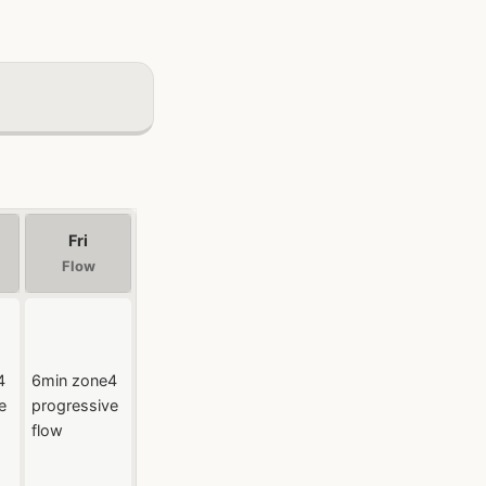
Fri
Flow
4
6min zone4
e
progressive
flow