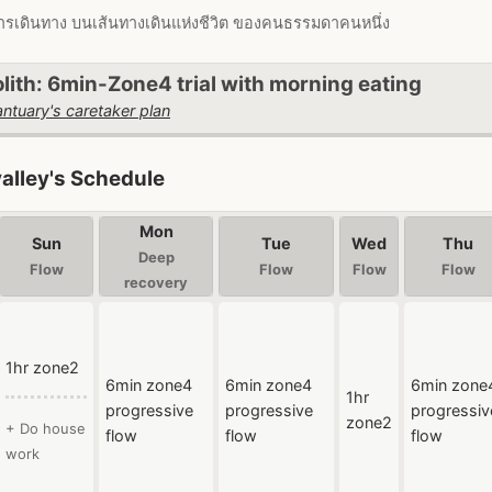
ารเดินทาง บนเส้นทางเดินแห่งชีวิต ของคนธรรมดาคนหนึ่ง
lith: 6min-Zone4 trial with morning eating
ntuary's caretaker plan
valley's Schedule
Mon
Sun
Tue
Wed
Thu
Deep
Flow
Flow
Flow
Flow
recovery
1hr zone2
6min zone4
6min zone4
6min zone
1hr
progressive
progressive
progressiv
zone2
+ Do house
flow
flow
flow
work