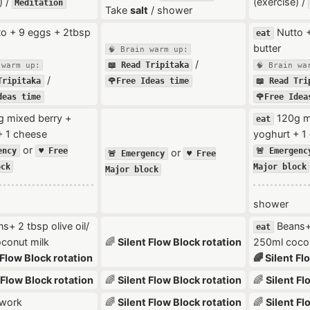
) /
(exercise) /
Meditation
Take
salt
/ shower
o + 9 eggs + 2tbsp
Nutto +
eat
butter
🧠 Brain warm up:
/
📖 Read Tripitaka
 warm up:
🧠 Brain wa
/
Tripitaka
🌹Free Ideas time
📖 Read Tri
deas time
🌹Free Idea
 mixed berry +
120g m
eat
+ 1 cheese
yoghurt + 1
or
ency
♥️ Free
🚨 Emergenc
or
🚨 Emergency
♥️ Free
ock
Major block
Major block
shower
s+ 2 tbsp olive oil/
Beans+ 
eat
conut milk
🌈
Silent Flow Block rotation
250ml cocon
 Flow Block rotation
🌈 Silent Fl
 Flow Block rotation
🌈
Silent Flow Block rotation
🌈
Silent Fl
 work
🌈
Silent Flow Block rotation
🌈
Silent Fl