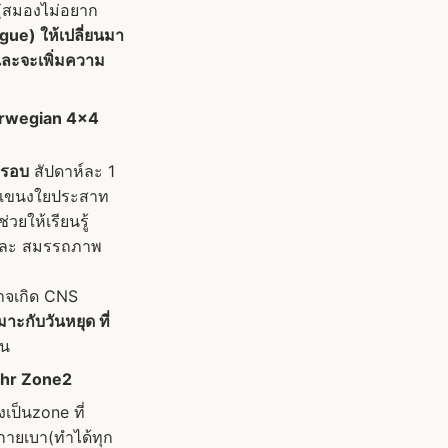
ง(สมองไม่อยาก
gue) ให้เปลี่ยนมา
 และจะเพิ่มความ
rwegian 4x4
 รอบ
สัปดาห์ละ 1
ตกแขนงใยประสาท
วยให้เรียนรู้
 และ สมรรถภาพ
อาจเกิด CNS
าะกับวันหยุด ที่
ัน
hr Zone2
่งเป็นzone ที่
งกายเบา(ทำได้ทุก