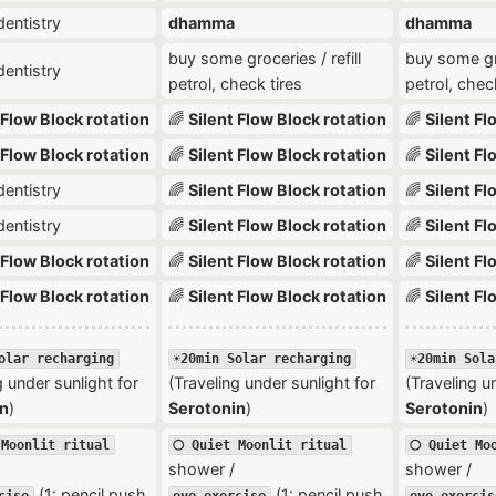
entistry
dhamma
dhamma
buy some groceries / refill
buy some gro
entistry
petrol, check tires
petrol, chec
 Flow Block rotation
🌈
Silent Flow Block rotation
🌈
Silent Fl
 Flow Block rotation
🌈
Silent Flow Block rotation
🌈
Silent Fl
entistry
🌈
Silent Flow Block rotation
🌈
Silent Fl
entistry
🌈
Silent Flow Block rotation
🌈
Silent Fl
 Flow Block rotation
🌈
Silent Flow Block rotation
🌈
Silent Fl
 Flow Block rotation
🌈
Silent Flow Block rotation
🌈
Silent Fl
Solar recharging
☀️20min Solar recharging
☀️20min Sol
g under sunlight for
(Traveling under sunlight for
(Traveling u
n
)
Serotonin
)
Serotonin
)
 Moonlit ritual
🌕 Quiet Moonlit ritual
🌕 Quiet Mo
shower /
shower /
(1: pencil push
(1: pencil push