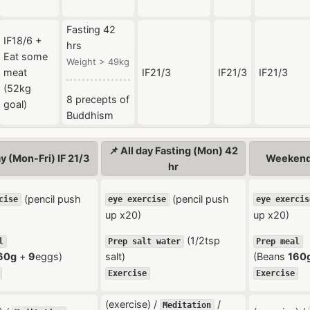
Fasting 42
IF18/6 +
hrs
Eat some
Weight > 49kg
meat
IF21/3
IF21/3
IF21/3
(52kg
8 precepts of
goal)
Buddhism
📌 All day Fasting (Mon) 42
y (Mon-Fri) IF 21/3
Weekend 
hr
(pencil push
(pencil push
cise
eye exercise
eye exercis
up x20)
up x20)
(1/2tsp
l
Prep salt water
Prep meal
60g
+
9
eggs)
salt)
(Beans
160
Exercise
Exercise
(exercise) /
/
Meditation