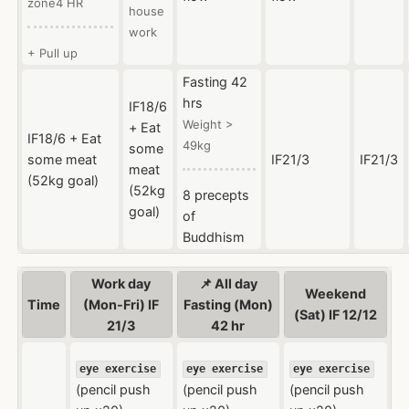
zone4 HR
house
work
+ Pull up
Fasting 42
hrs
IF18/6
Weight >
+ Eat
IF18/6 + Eat
49kg
some
some meat
IF21/3
IF21/3
meat
(52kg goal)
(52kg
8 precepts
goal)
of
Buddhism
Work day
📌 All day
Weekend
Time
(Mon-Fri) IF
Fasting (Mon)
(Sat) IF 12/12
21/3
42 hr
eye exercise
eye exercise
eye exercise
(pencil push
(pencil push
(pencil push