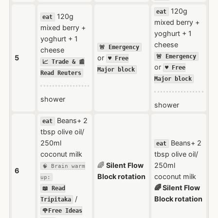
120g
eat
120g
eat
mixed berry +
mixed berry +
yoghurt + 1
yoghurt + 1
cheese
🚨 Emergency
cheese
🚨 Emergency
5
or
♥️ Free
📈 Trade & 📰
or
♥️ Free
Major block
Read Reuters
Major block
shower
shower
Beans+ 2
eat
tbsp olive oil/
250ml
Beans+ 2
eat
coconut milk
tbsp olive oil/
🌈
Silent Flow
250ml
🧠 Brain warm
6
Block rotation
coconut milk
up:
🌈 Silent Flow
📖 Read
/
Block rotation
Tripitaka
🌹Free Ideas