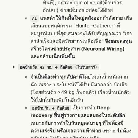
ทันที), extravirgin olive oil(ต้านการ
อักเสบ) ช่วยเพิ่ม calories ได้ด้วย
แนะนำให้กินมื้อใหญ่หลังออกกำลังกาย
เพื่อ
AI
เลียนแบบพฤติกรรม "Hunter-Gatherer" ที่
สมบูรณ์แบบที่สุด สมองจะได้รับสัญญาณว่า "เรา
ล่าสำเร็จและมีทรัพยากรเหลือเฟือ"
จึงยอมลงทุน
สร้างโครงข่ายประสาท (Neuronal Wiring)
และกล้ามเนื้อเพิ่มขึ้น
อดข้ามวัน 42 ชม + ถือศีล8 (ในวันเสาร์)
จำเป็นต้องทำ ทุกสัปดาห์
​โดยไม่สนน้ำหนักมาก
นัก เพราะ ประโยชน์ที่ได้รับ มีมากกว่า ข้อเสีย
(โดยส่วนตัว >49 kg ก็พอแล้ว) เรื่องน้ำหนักตัว
ให้ไปเน้นกินเพิ่มในอีกวัน
เป็นการทำ
Deep
อดข้ามวัน + ถือศีล8
recovery ฟื้นฟูร่างกายและสมองในระดับลึก
เหมาะกับการทำในวันหยุดสบายๆ ที่ไม่ต้องมี
ความเร่งรีบ หรือเจอความท้าทาย
เพราะ ไม่ต้อง