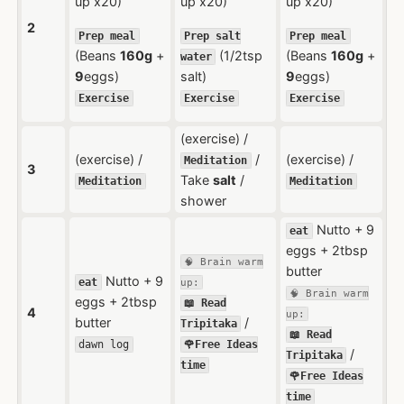
up x20)
up x20)
up x20)
2
Prep meal
Prep salt
Prep meal
(Beans
160g
+
(1/2tsp
(Beans
160g
+
water
9
eggs)
salt)
9
eggs)
Exercise
Exercise
Exercise
(exercise) /
(exercise) /
/
(exercise) /
Meditation
3
Take
salt
/
Meditation
Meditation
shower
Nutto + 9
eat
eggs + 2tbsp
🧠 Brain warm
butter
Nutto + 9
eat
up:
🧠 Brain warm
eggs + 2tbsp
📖 Read
4
up:
butter
/
Tripitaka
📖 Read
dawn log
🌹Free Ideas
/
Tripitaka
time
🌹Free Ideas
time