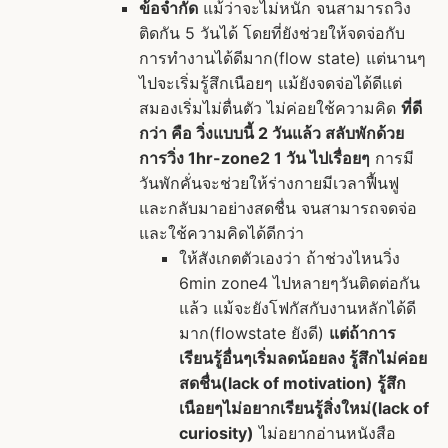
ข้อจำกัด
แม้ว่าจะไม่หนัก จนสามารถวิ่ง
ติดกัน 5 วันได้ โดยที่ยังช่วยให้จดจ่อกับ
การทำงานได้ดีมาก(flow state) แต่นานๆ
ไปจะเริ่มรู้สึกเนือยๆ แม้ยังจดจ่อได้ดีแต่
สมองเริ่มไม่ตื่นตัว ไม่ค่อยใช้ความคิด
ที่ดี
กว่า คือ วิ่งแบบนี้ 2 วันแล้ว สลับพักด้วย
การวิ่ง 1hr-zone2 1 วัน ไปเรื่อยๆ
การมี
วันพักคั่นจะช่วยให้ร่างกายมีเวลาฟื้นฟู
และกลับมาอย่างสดชื่น จนสามารถจดจ่อ
และใช้ความคิดได้ดีกว่า
ให้สังเกตตัวเองว่า ถ้าช่วงไหนวิ่ง
6min zone4 ไปหลายๆวันติดต่อกัน
แล้ว แม้จะยังโฟกัสกับงานหลักได้ดี
มาก(flowstate ยังดี)
แต่ถ้าการ
เรียนรู้อื่นๆเริ่มลดน้อยลง รู้สึกไม่ค่อย
สดชื่น(lack of motivation) รู้สึก
เนือยๆไม่อยากเรียนรู้สิ่งใหม่(lack of
curiosity)
ไม่อยากอ่านหนังสือ