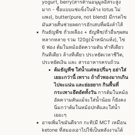
yogurt, berry(สารต้านอนุมูลอิสระสูง
มาก - ซื้อแบบแช่แข็งในห้าง lotus ไม่
แพง), butter(pure, not blend) มีกรดไข
มันสายสั้นช่วยลดการอักเสบที่ผนังลำไส้
กินธัญพืช ถั่วเหลือง + ธัญพืช/ถั่วอื่นๆผสม
หลากหลาย รวม 120g(น้ำหนักแห้ง), ไข่
6 ฟอง ต้มในหม้ออัดความดัน ทำทีเดียว
กินทีเดียว ล้างทีเดียว ประหยัดเวลาชีวิต,
ประหยัดเงิน และ สารอาหารครบถ้วน
ต้มธัญพืช ใส่น้ำแค่พอปริ่มๆ อย่าใส่
เยอะกว่านี้ เพราะ ถ้าถั่วพองมากเกิน
ไปจะแน่น และย่อยยาก กินพื้นที่
กระเพาะอึดอัดทั้งวัน
การต้มในหม้อ
อัดความดันแม้จะใส่น้ำน้อย ก็ยังคง
นิ่มกว่าต้มในหม้อปกติและใส่น้ำ
เยอะๆ
อาจเพิ่มไขมันดีจาก กะทิ(มี MCT เหมือน
ketone ที่สมองเอาไปใช้เป็นพลังงานได้