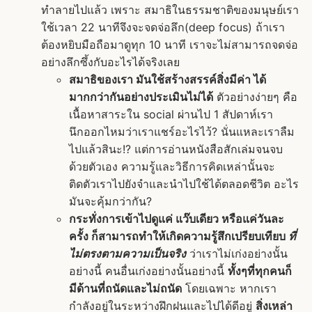
ทำลายไปแล้ว เพราะ สมาธิในธรรมชาติของมนุษย์เรา
ใช้เวลา 22 นาทีจึงจะจดจ่อลึก(deep focus) ถ้าเรา
ต้องหยิบมือถือมาดูทุก 10 นาที เราจะไม่สามารถจดจ่อ
อย่างลึกซึ้งกับอะไรได้จริงเลย
สมาธิของเรา มันใช้สร้างสรรค์สิ่งมีค่า ได้
มากกว่ากันอย่างประเมินไม่ได้
ตัวอย่างง่ายๆ คือ
เนื้อหาสาระใน social ผ่านไป 1 สัปดาห์เรา
นึกออกไหมว่าเราแชร์อะไรไว้? นั่นแหละเราลืม
ไปแล้วสินะ!? แต่การอ่านหนังสือสักเล่มจนจบ
ด้วยตัวเอง ความรู้และวิธีการคิดเหล่านั้นจะ
ติดตัวเราไปยังจำและนำไปใช้ได้ตลอดชีวิต อะไร
มันจะคุ้มกว่ากัน?
กระทั่งการเข้าไปดูแค่ แว๊บเดียว หรือแค่วันละ
ครั้ง ก็สามารถทำให้เกิดความรู้สึกเปรียบเทียบ
ที่
ไม่ตรงตามความเป็นจริง
ว่าเราไม่เก่งอย่างนั้น
อย่างนี้ คนอื่นเก่งอย่างนั้นอย่างนี้
ทั้งๆที่ทุกคนก็
มีด้านที่ถนัดและไม่ถนัด
โดยเฉพาะ หากเรา
กำลังอยู่ในระหว่างฝึกฝนและไปได้ดีอยู่
สิ่งเหล่า