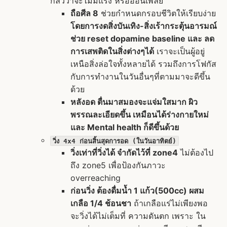
กลัวว่าจะไม่มีแรง หรืออ่อนเพลีย
ถือศีล 8
ช่วยกำหนดกรอบชีวิตให้เรียบง่าย
โดยการงดสิ่งบันเทิง-สิ่งเร้ากระตุ้นอารมณ์
ช่วย reset dopamine baseline และ ลด
การเสพติดในสิ่งต่างๆได้
เราจะเป็นผู้อยู่
เหนือสิ่งล่อใจทั้งหลายได้ รวมถึงการโฟกัส
กับการทำงานในวันอื่นๆที่ตามมาจะดีขึ้น
ด้วย
หลังอด ตื่นมาสมองจะแจ่มใสมาก ผิว
พรรณละเอียดขึ้น เหมือนได้ร่างกายใหม่
และ Mental health ก็ดีขึ้นด้วย
วิ่ง 4x4 ก่อนสิ้นสุดการอด (ในวันอาทิตย์)
วิ่งเท่าที่วิ่งได้ จำกัดไว้ที่ zone4
ไม่ต้องไป
ถึง zone5 เพื่อป้องกันภาวะ
overreaching
ก่อนวิ่ง ต้องดื่มน้ำ 1 แก้ว(500cc) ผสม
เกลือ 1/4 ช้อนชา
ถ้าเกลือแร่ไม่เพียงพอ
จะวิ่งได้ไม่เต็มที่ ความดันตก เพราะ ใน