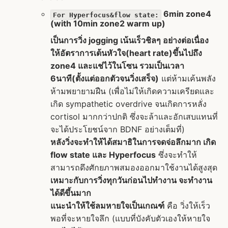
6min zone4
For Hyperfocus&flow state:
(with 10min zone2 warm up)
เป็นการวิ่ง jogging เน้นเร็วชิลๆ อย่างต่อเนื่อง
ให้อัตราการเต้นหัวใจ(heart rate)ขึ้นไปถึง
zone4 และแช่ไว้ในโซน รวมเป็นเวลา
6นาที(ตั้งแต่ออกตัวจนวิ่งเสร็จ)
แต่ห้ามเค้นพลัง
ห้ามพยายามฝืน (เพื่อไม่ให้เกิดความเครียดและ
เกิด sympathetic overdrive จนเกิดการหลั่ง
cortisol มากกว่าปกติ ซึ่งจะล้าและอักเสบแทนที่
จะได้ประโยชน์จาก BDNF อย่างเต็มที่)
หลังวิ่งจะทำให้ได้สมาธิในการจดจ่อลึกมาก เกิด
flow state และ Hyperfocus
ซึ่งจะทำให้
สามารถดึงศักยภาพสมองออกมาใช้งานได้สูงสุด
เหมาะกับการวิ่งทุกวันก่อนไปทำงาน จะทำงาน
ได้ดีขึ้นมาก
แนะนำให้ใช้ลมหายใจเป็นเกณฑ์
คือ วิ่งให้เร็ว
พอที่จะหายใจลึก (แบบที่บังคับตัวเองให้หายใจ