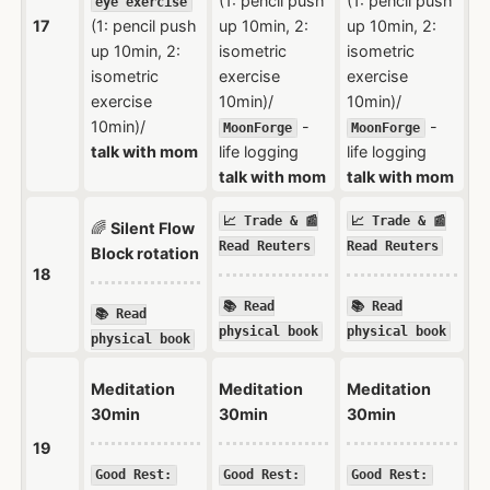
(1: pencil push
(1: pencil push
eye exercise
17
(1: pencil push
up 10min, 2:
up 10min, 2:
up 10min, 2:
isometric
isometric
isometric
exercise
exercise
exercise
10min)/
10min)/
10min)/
-
-
MoonForge
MoonForge
talk with mom
life logging
life logging
talk with mom
talk with mom
📈 Trade & 📰
📈 Trade & 📰
🌈
Silent Flow
Read Reuters
Read Reuters
Block rotation
18
📚 Read
📚 Read
📚 Read
physical book
physical book
physical book
Meditation
Meditation
Meditation
30min
30min
30min
19
Good Rest:
Good Rest:
Good Rest: