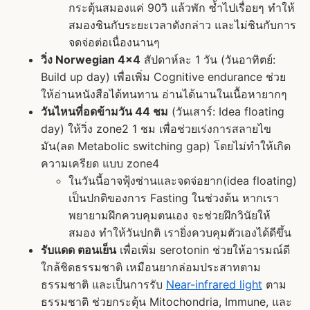
กระตุ้นสมองแค่ 90วิ แล้วพัก ซ้ำไปเรื่อยๆ ทำให้
สมองชินกับระยะเวลาดังกล่าว และไม่ชินกับการ
จดจ่อต่อเนื่องนานๆ
วิ่ง Norwegian 4x4
สัปดาห์ละ 1 วัน (วันอาทิตย์:
Build up day) เพื่อเพิ่ม Cognitive endurance ช่วย
ให้อ่านหนังสือได้ทนทาน อ่านได้นานในเนื้อหายากๆ
วันไหนที่อดข้ามวัน 44 ชม
(วันเสาร์: Idea floating
day) ให้วิ่ง zone2 1 ชม เพื่อช่วยเร่งการสลายไข
มัน(ลด Metabolic switching gap) โดยไม่ทำให้เกิด
ความเครียด แบบ zone4
ในวันนี้อาจฟุ้งซ่านและจดจ่อยาก(idea floating)
เป็นปกติของการ Fasting ในช่วงต้น หากเรา
พยายามฝึกควบคุมตนเอง จะช่วยฝึกวินัยให้
สมอง ทำให้วันปกติ เรายิ่งควบคุมตัวเองได้ดีขึ้น
รับแดด ตอนเย็น
เพื่อเพิ่ม serotonin ช่วยให้อารมณ์ดี
ใกล้ชิดธรรมชาติ เหมือนยากล่อมประสาทตาม
ธรรมชาติ และเป็นการรับ
Near-infrared light
ตาม
ธรรมชาติ ช่วยกระตุ้น Mitochondria, Immune, และ