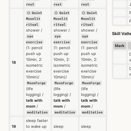
rest
rest
rest
🌕 Quiet
🌕 Quiet
🌕 Quiet
Moonlit
Moonlit
Moonlit
ritual
ritual
ritual
shower /
shower /
shower /
Skill Vall
eye
eye
eye
exercise
exercise
exercise
Mark
(1: pencil
(1: pencil
(1: pencil
push up
push up
push up
10min, 2:
10min, 2:
10min, 2:
18
isometric
isometric
isometric
exercise
exercise
exercise
10min)/
10min)/
10min)/
MoonForge
MoonForge
MoonForge
(life
(life
(life
logging) /
logging) /
logging) /
talk with
talk with
talk with
mom
/
mom
/
mom
/
meditation
meditation
meditation
sleep faster
19
to wake up
sleep
sleep