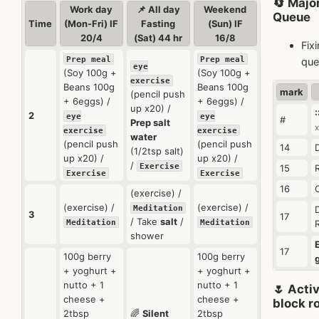
🔄 Majo
Work day
📌 All day
Weekend
Queue
Time
(Mon-Fri) IF
Fasting
(Sun) IF
20/4
(Sat) 44 hr
16/8
Fix
Prep meal
Prep meal
que
eye
(Soy 100g +
(Soy 100g +
exercise
Beans 100g
Beans 100g
mark
(pencil push
+ 6eggs) /
+ 6eggs) /
up x20) /
2
eye
eye
#
Prep salt
x
exercise
exercise
water
(pencil push
(pencil push
14
(1/2tsp salt)
up x20) /
up x20) /
/
Exercise
15
Exercise
Exercise
16
(exercise) /
(exercise) /
(exercise) /
Meditation
3
17
/ Take
salt
/
Meditation
Meditation
shower
17
100g berry
100g berry
+ yoghurt +
+ yoghurt +
nutto + 1
nutto + 1
🌷 Acti
cheese +
cheese +
block ro
2tbsp
🌈
Silent
2tbsp