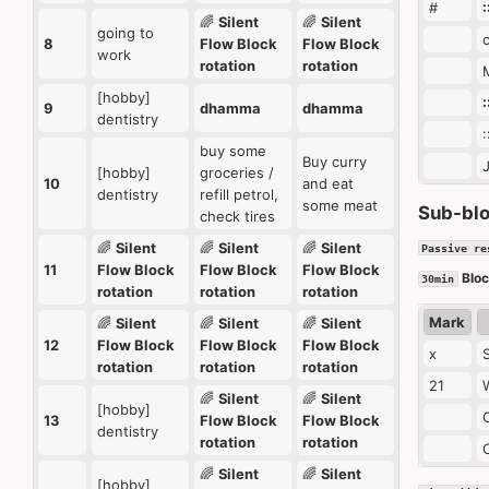
#
:
🌈
Silent
🌈
Silent
going to
c
8
Flow Block
Flow Block
work
rotation
rotation
[hobby]
:
9
dhamma
dhamma
dentistry
buy some
Buy curry
[hobby]
groceries /
10
and eat
dentistry
refill petrol,
some meat
Sub-blo
check tires
🌈
Silent
🌈
Silent
🌈
Silent
Passive re
11
Flow Block
Flow Block
Flow Block
Bloc
30min
rotation
rotation
rotation
Mark
🌈
Silent
🌈
Silent
🌈
Silent
12
Flow Block
Flow Block
Flow Block
x
rotation
rotation
rotation
21
🌈
Silent
🌈
Silent
[hobby]
13
Flow Block
Flow Block
dentistry
rotation
rotation
🌈
Silent
🌈
Silent
[hobby]