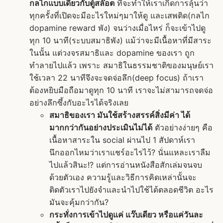
กลไกแบบเดียวกับตู้สล๊อต
ที่จะทำให้เราเกิดการลุ้นว่า
ทุกครั้งที่เปิดจะมีอะไรใหม่ๆมาให้ดู และเสพติด(กลไก
dopamine reward พัง) จนว่างเมื่อไหร่ ก็จะเข้าไปดู
ทุก 10 นาที(ระบบสมาธิพัง) แม้ว่าจะมีเนื้อหาที่มีสาระ
ในนั้น แต่วงจรสมาธิและ dopamine ของเรา ถูก
ทำลายไปแล้ว เพราะ สมาธิในธรรมชาติของมนุษย์เรา
ใช้เวลา 22 นาทีจึงจะจดจ่อลึก(deep focus) ถ้าเรา
ต้องหยิบมือถือมาดูทุก 10 นาที เราจะไม่สามารถจดจ่อ
อย่างลึกซึ้งกับอะไรได้จริงเลย
สมาธิของเรา มันใช้สร้างสรรค์สิ่งมีค่า ได้
มากกว่ากันอย่างประเมินไม่ได้
ตัวอย่างง่ายๆ คือ
เนื้อหาสาระใน social ผ่านไป 1 สัปดาห์เรา
นึกออกไหมว่าเราแชร์อะไรไว้? นั่นแหละเราลืม
ไปแล้วสินะ!? แต่การอ่านหนังสือสักเล่มจนจบ
ด้วยตัวเอง ความรู้และวิธีการคิดเหล่านั้นจะ
ติดตัวเราไปยังจำและนำไปใช้ได้ตลอดชีวิต อะไร
มันจะคุ้มกว่ากัน?
กระทั่งการเข้าไปดูแค่ แว๊บเดียว หรือแค่วันละ