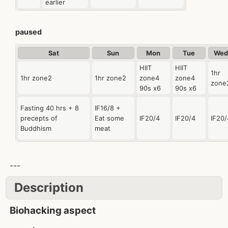
earlier
paused
Sat
Sun
Mon
Tue
We
HIIT
HIIT
1hr
1hr zone2
1hr zone2
zone4
zone4
zone
90s x6
90s x6
Fasting 40 hrs + 8
IF16/8 +
precepts of
Eat some
IF20/4
IF20/4
IF20/
Buddhism
meat
---
Description
Biohacking aspect