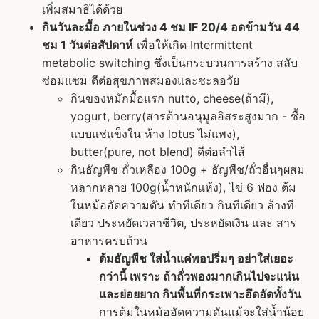
เพิ่มสมาธิได้ด้วย
กินวันละมื้อ ภายในช่วง 4 ชม IF 20/4 อดข้ามวัน 44
ชม 1 วันต่อสัปดาห์
เพื่อให้เกิด Intermittent
metabolic switching ซึ่งเป็นกระบวนการสร้าง สลับ
ซ่อมแซม ดีต่อสุขภาพสมองและชะลอวัย
กินของหมักมื้อแรก nutto, cheese(ถ้ามี),
yogurt, berry(สารต้านอนุมูลอิสระสูงมาก - ซื้อ
แบบแช่แข็งใน ห้าง lotus ไม่แพง),
butter(pure, not blend) ดีต่อลำไส้
กินธัญพืช ถั่วเหลือง 100g + ธัญพืช/ถั่วอื่นๆผสม
หลากหลาย 100g(น้ำหนักแห้ง), ไข่ 6 ฟอง ต้ม
ในหม้ออัดความดัน ทำทีเดียว กินทีเดียว ล้างที
เดียว ประหยัดเวลาชีวิต, ประหยัดเงิน และ สาร
อาหารครบถ้วน
ต้มธัญพืช ใส่น้ำแค่พอปริ่มๆ อย่าใส่เยอะ
กว่านี้ เพราะ ถ้าถั่วพองมากเกินไปจะแน่น
และย่อยยาก กินพื้นที่กระเพาะอึดอัดทั้งวัน
การต้มในหม้ออัดความดันแม้จะใส่น้ำน้อย