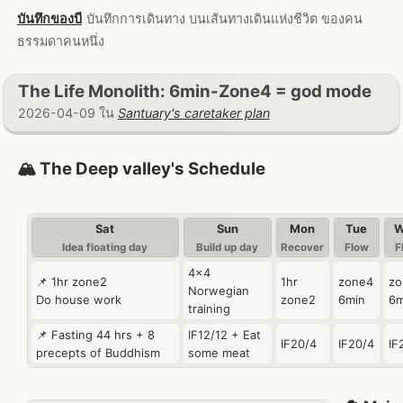
บันทึกของบี
บันทึกการเดินทาง บนเส้นทางเดินแห่งชีวิต ของคน
ธรรมดาคนหนึ่ง
The Life Monolith: 6min-Zone4 = god mode
2026-04-09 ใน
Santuary's caretaker plan
🏔️ The Deep valley's Schedule
Sat
Sun
Mon
Tue
W
Idea floating day
Build up day
Recover
Flow
F
4x4
📌 1hr zone2
1hr
zone4
zo
Norwegian
Do house work
zone2
6min
6m
training
📌 Fasting 44 hrs + 8
IF12/12 + Eat
IF20/4
IF20/4
IF
precepts of Buddhism
some meat