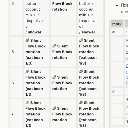
4
butter +
Flow Block
butter +
Fix
coconut
rotation
coconut
que
milk + 2
milk + 2
tbsp olive
tbsp olive
mark
oil
oil
/
shower
/
shower
#
🌈
Silent
🌈
Silent
Flow Block
🌈
Silent
Flow Block
5
rotation
Flow Block
rotation
t
[eat bean
rotation
[eat bean
1/3]
1/3]
🌈
Silent
🌈
Silent
Flow Block
🌈
Silent
Flow Block
6
rotation
Flow Block
rotation
[eat bean
rotation
[eat bean
#
:
1/3]
1/3]
🌈
Silent
🌈
Silent
Flow Block
🌈
Silent
Flow Block
e
7
rotation
Flow Block
rotation
[eat bean
rotation
[eat bean
T
1/3]
1/3]