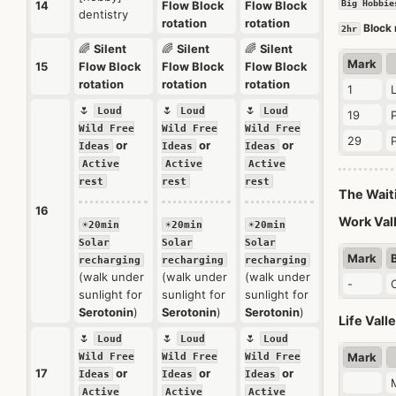
14
Flow Block
Flow Block
Big Hobbie
dentistry
rotation
rotation
Block 
2hr
🌈
Silent
🌈
Silent
🌈
Silent
Mark
15
Flow Block
Flow Block
Flow Block
rotation
rotation
rotation
1
🌷
🌷
🌷
Loud
Loud
Loud
19
Wild Free
Wild Free
Wild Free
29
or
or
or
Ideas
Ideas
Ideas
Active
Active
Active
rest
rest
rest
The Wait
16
Work Val
☀️20min
☀️20min
☀️20min
Solar
Solar
Solar
Mark
recharging
recharging
recharging
(walk under
(walk under
(walk under
-
sunlight for
sunlight for
sunlight for
Serotonin
)
Serotonin
)
Serotonin
)
Life Vall
🌷
🌷
🌷
Loud
Loud
Loud
Mark
Wild Free
Wild Free
Wild Free
17
or
or
or
Ideas
Ideas
Ideas
Active
Active
Active