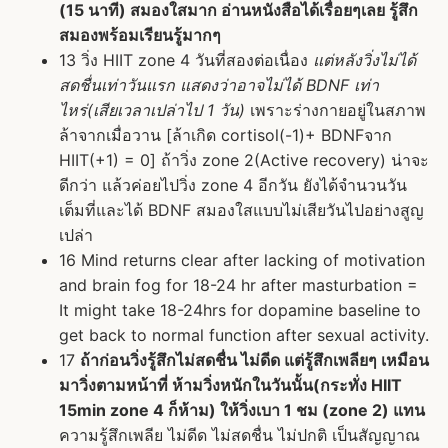
(15 นาที) สมองใสมาก อ่านหนังสือได้เรื่อยๆเลย รู้สึก
สมองพร้อมเรียนรู้มากๆ
13 วิ่ง HIIT zone 4 วันที่สองต่อเนื่อง
แต่หลังวิ่งไม่ได้
สดชื่นเท่าวันแรก แสดงว่าอาจไม่ได้ BDNF เท่า
ไหร่(เสียเวลาเปล่าไป 1 วัน)
เพราะร่างกายอยู่ในสภาพ
ล้าจากเมื่อวาน [ล้าเกิด cortisol(-1)+ BDNFจาก
HIIT(+1) = 0] ถ้าวิ่ง zone 2(Active recovery) น่าจะ
ดีกว่า แล้วค่อยไปวิ่ง zone 4 อีกวัน ยังได้จำนวนวัน
เต็มที่และได้ BDNF สมองใสแบบไม่เสียวันไปอย่างสูญ
เปล่า
16 Mind returns clear after lacking of motivation
and brain fog for 18-24 hr after masturbation =
It might take 18-24hrs for dopamine baseline to
get back to normal function after sexual activity.
17
ถ้าก่อนวิ่งรู้สึกไม่สดชื่น ไม่ดีด แต่รู้สึกเพลียๆ เหมือน
มาวิ่งตามหน้าที่ ห้ามวิ่งหนักในวันนั้น(กระทั่ง HIIT
15min zone 4 ก็ห้าม) ให้วิ่งเบา 1 ชม (zone 2) แทน
ความรู้สึกเพลีย ไม่ดีด ไม่สดชื่น ไม่ปกติ เป็นสัญญาณ