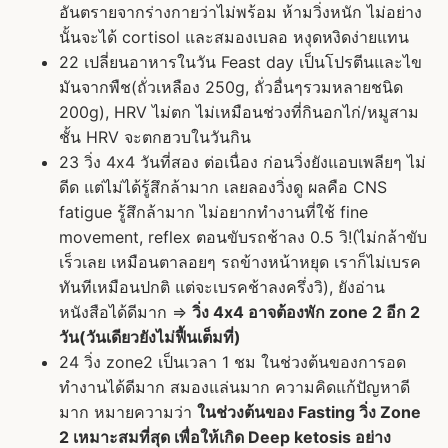
อันตรายจากร่างกายว่าไม่พร้อม ห้ามวิ่งหนัก ไม่อย่าง
นั้นจะได้ cortisol และสมองเบลอ หงุดหงิดง่ายแทน
22 เปลี่ยนอาหารในวัน Feast day เป็นโปรตีนและไข
มันจากพืช(ถั่วเหลือง 250g, ถั่วอื่นๆรวมหลายชนิด
200g), HRV ไม่ตก ไม่เหมือนช่วงที่กินอกไก่/หมูสาม
ชั้น HRV จะตกฮวบในวันกิน
23 วิ่ง 4x4 วันที่สอง ต่อเนื่อง ก่อนวิ่งยังแอบเพลียๆ ไม่
ดีด แต่ไม่ได้รู้สึกล้ามาก เลยลองวิ่งดู ผลคือ CNS
fatigue รู้สึกล้ามาก ไม่อยากทำงานที่ใช้ fine
movement, reflex ตอนขับรถช้าลง 0.5 วิ!(ไม่กล้าขับ
เร็วเลย เหมือนตาลอยๆ รถข้างหน้าหยุด เราก็ไม่เบรค
ทันทีเหมือนปกติ แต่จะเบรคช้าลงครึ่งวิ), ยังอ่าน
หนังสือได้ดีมาก =>
วิ่ง 4x4 อาจต้องพัก zone 2 อีก 2
วัน(วันเดียวยังไม่ฟื้นเต็มที่)
24 วิ่ง zone2 เป็นเวลา 1 ชม ในช่วงต้นของการอด
ทำงานได้ดีมาก สมองแล่นมาก ความคิดแก้ปัญหาดี
มาก หมายความว่า
ในช่วงต้นของ Fasting วิ่ง Zone
2 เหมาะสมที่สุด เพื่อให้เกิด Deep ketosis อย่าง