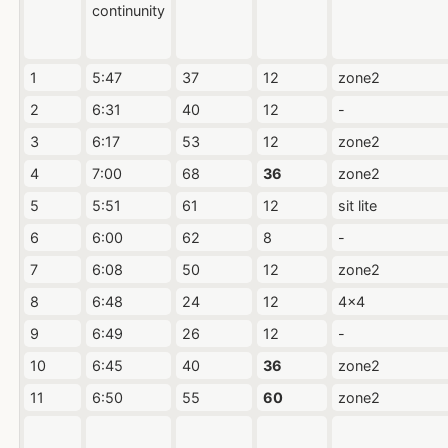
continunity
1
5:47
37
12
zone2
2
6:31
40
12
-
3
6:17
53
12
zone2
4
7:00
68
36
zone2
5
5:51
61
12
sit lite
6
6:00
62
8
-
7
6:08
50
12
zone2
8
6:48
24
12
4x4
9
6:49
26
12
-
10
6:45
40
36
zone2
11
6:50
55
60
zone2