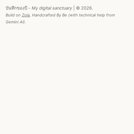
บันทึกของบี -
My digital sanctuary
| © 2026.
Build on
Zola
, Handcrafted By Be (with technical help from
Gemini AI).